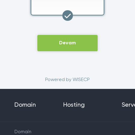
Devam
Powered by
WISECP
Domain
Hosting
Serv
Domain