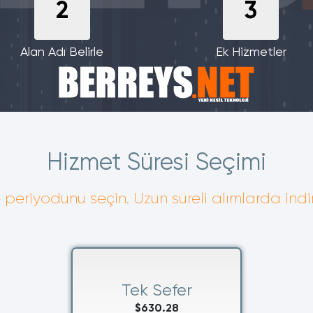
2
3
Alan Adı Belirle
Ek Hizmetler
Hizmet Süresi Seçimi
periyodunu seçin. Uzun süreli alımlarda indir
Tek Sefer
$630.28