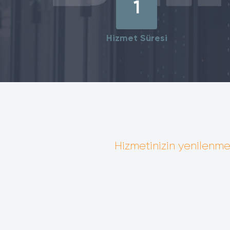
1
Hizmet Süresi
Hizmetinizin yenilenme 