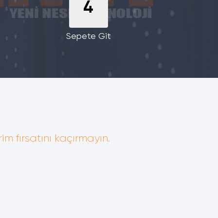
4
Sepete Git
im fırsatını kaçırmayın.