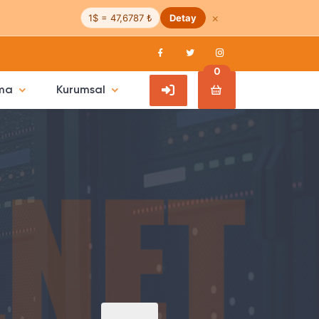
×
1$ = 47,6787 ₺
Detay
0
ama
Kurumsal