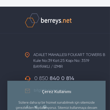
ADALET MAHALLESI FOLKART TOWERS B
Kule No:39 Kat:25 Kapı No: 3519
BAYRAKLI / IZMIR
0 850
840 0 814
Çerez Kullanımı
bilgi@berreys.net
Sizlere daha iyi bir hizmet sunabilmek için sitemizde
çerezlerden faydalanıyoruz. Sitemizi kullanmaya devam