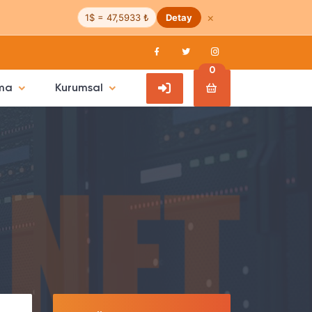
×
1$ = 47,5933 ₺
Detay
0
ama
Kurumsal