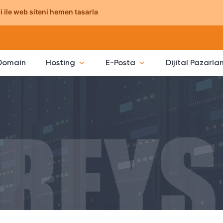
 ile web siteni hemen tasarla
Domain
Hosting
E-Posta
Dijital Pazarl