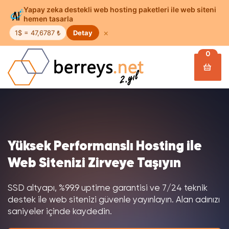
Yapay zeka destekli web hosting paketleri ile web siteni
hemen tasarla
×
1$ = 47,6787 ₺
Detay
0
Yüksek Performanslı Hosting ile
Web Sitenizi Zirveye Taşıyın
SSD altyapı, %99.9 uptime garantisi ve 7/24 teknik
destek ile web sitenizi güvenle yayınlayın. Alan adınızı
saniyeler içinde kaydedin.