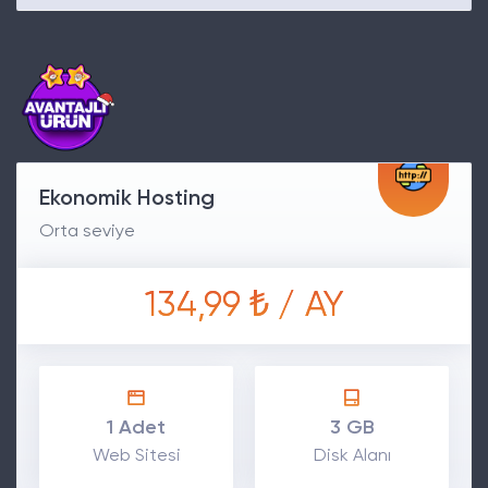
Ekonomik Hosting
Orta seviye
134,99 ₺ / AY
1 Adet
3 GB
Web Sitesi
Disk Alanı